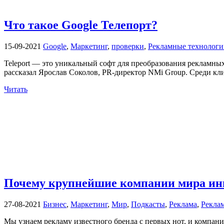
Что такое Google Телепорт?
15-09-2021
Google
,
Маркетинг
,
проверки
,
Рекламные технологи
Teleport — это уникальный софт для преобразования рекламны
рассказал Ярослав Соколов, PR-директор NMi Group. Среди клие
Читать
Почему крупнейшие компании мира ин
27-08-2021
Бизнес
,
Маркетинг
,
Мир
,
Подкасты
,
Реклама
,
Рекла
Мы узнаем рекламу известного бренда с первых нот, и компани