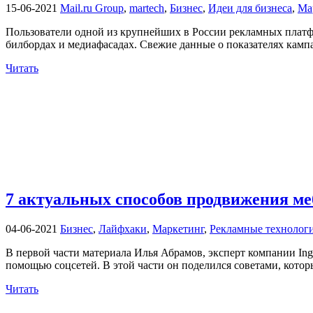
15-06-2021
Mail.ru Group
,
martech
,
Бизнес
,
Идеи для бизнеса
,
Ма
Пользователи одной из крупнейших в России рекламных платфо
билбордах и медиафасадах. Свежие данные о показателях кампа
Читать
7 актуальных способов продвижения ме
04-06-2021
Бизнес
,
Лайфхаки
,
Маркетинг
,
Рекламные технолог
В первой части материала Илья Абрамов, эксперт компании Inga
помощью соцсетей. В этой части он поделился советами, которы
Читать