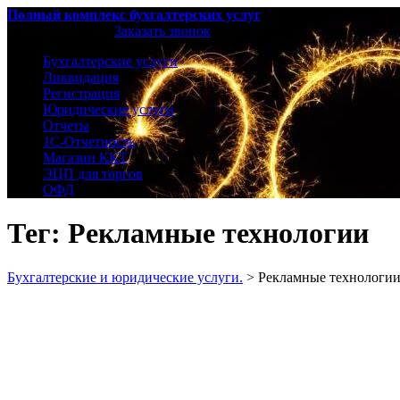
Полный комплекс бухгалтерских услуг
8 (496) 623-02-02
Заказать звонок
Бухгалтерские услуги
Ликвидация
Регистрация
Юридические услуги
Отчеты
1С-Отчетность
Магазин ККТ
ЭЦП для торгов
ОФД
Тег: Рекламные технологии
Бухгалтерские и юридические услуги.
>
Рекламные технологи