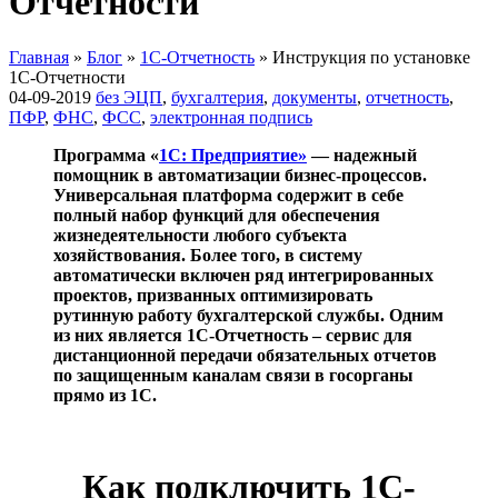
Отчетности
Главная
»
Блог
»
1С-Отчетность
»
Инструкция по установке
1С-Отчетности
04-09-2019
без ЭЦП
,
бухгалтерия
,
документы
,
отчетность
,
ПФР
,
ФНС
,
ФСС
,
электронная подпись
Программа «
1С: Предприятие»
— надежный
помощник в автоматизации бизнес-процессов.
Универсальная платформа содержит в себе
полный набор функций для обеспечения
жизнедеятельности любого субъекта
хозяйствования. Более того, в систему
автоматически включен ряд интегрированных
проектов, призванных оптимизировать
рутинную работу бухгалтерской службы. Одним
из них является 1С-Отчетность – сервис для
дистанционной передачи обязательных отчетов
по защищенным каналам связи в госорганы
прямо из 1С.
Как подключить 1С-