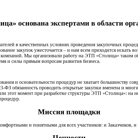
ица» основана экспертами в области ор
мателей в качественных условиях проведения закупочных процед
рование закупок ужесточается – и нам всем приходится искать 
ужд компаний. Мы организовали работу на ЭТП «Столица» таким 
емя и силы прямым вопросам развития бизнеса.
ования и основательности процедур не хватает большинству с
23-ФЗ обязанность проводить открытые закупки вменена и мног
ли этот момент при разработке структуры ЭТП «Столица»: на н
процедур.
Миссия площадки
омфортными и понятными для всех участников: и Заказчиков, и
Ценности