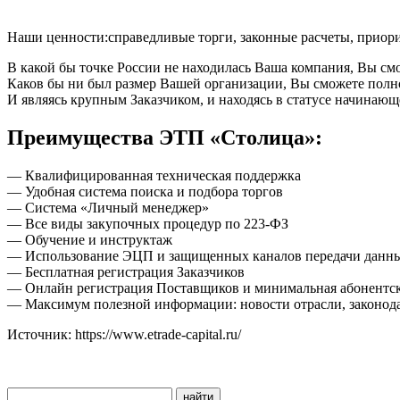
Наши ценности:справедливые торги, законные расчеты, приори
В какой бы точке России не находилась Ваша компания, Вы с
Каков бы ни был размер Вашей организации, Вы сможете полно
И являясь крупным Заказчиком, и находясь в статусе начинаю
Преимущества ЭТП «Столица»:
— Квалифицированная техническая поддержка
— Удобная система поиска и подбора торгов
— Система «Личный менеджер»
— Все виды закупочных процедур по 223-ФЗ
— Обучение и инструктаж
— Использование ЭЦП и защищенных каналов передачи данн
— Бесплатная регистрация Заказчиков
— Онлайн регистрация Поставщиков и минимальная абонентск
— Максимум полезной информации: новости отрасли, законод
Источник: https://www.etrade-capital.ru/