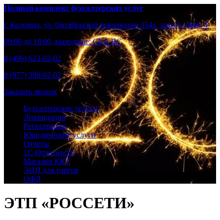
Полный комплекс бухгалтерских услуг
г. Коломна, ул. Октябрьской революции 354а, этаж 6, офис 4
09:00 до 18:00, выходные: СБ и ВС
8 (496) 623-02-02
8 (977) 398-02-02
Заказать звонок
Бухгалтерские услуги
Ликвидация
Регистрация
Юридические услуги
Отчеты
1С-Отчетность
Магазин ККТ
ЭЦП для торгов
ОФД
ЭТП «РОССЕТИ»