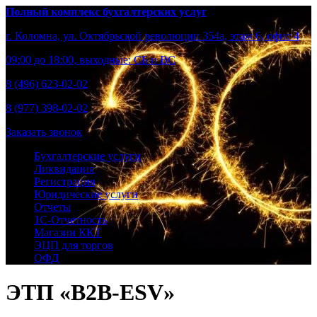
Полный комплекс бухгалтерских услуг
г. Коломна, ул. Октябрьской революции 354а, этаж 6, офис 4
09:00 до 18:00, выходные: СБ и ВС
8 (496) 623-02-02
8 (977) 398-02-02
Заказать звонок
Бухгалтерские услуги
Ликвидация
Регистрация
Юридические услуги
Отчеты
1С-Отчетность
Магазин ККТ
ЭЦП для торгов
ОФД
ЭТП «B2B-ESV»