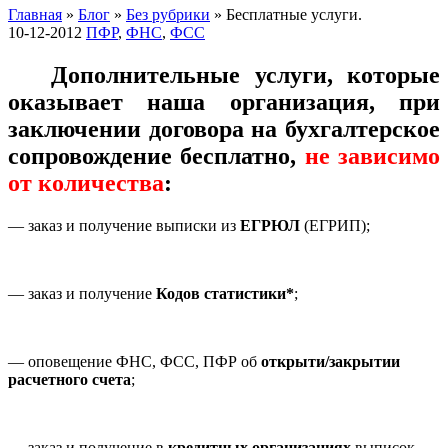
Главная
»
Блог
»
Без рубрики
»
Бесплатные услуги.
10-12-2012
ПФР
,
ФНС
,
ФСС
Дополнительные услуги, которые
оказывает наша организация, при
заключении договора на бухгалтерское
сопровождение бесплатно,
не зависимо
от количества
:
— заказ и получение выписки из
ЕГРЮЛ
(ЕГРИП);
— заказ и получение
Кодов статистики*
;
— оповещение ФНС, ФСС, ПФР об
открыти/закрытии
расчетного счета
;
— заказ и получение в
кредитных организациях
выписок,