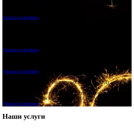
Получите доступ к бухгалтерской программе за 1 минуту и
выставляете счета. Делайте акты, накладные, создавайте
прайс лист.
Узнать подробнее
Продажа и подключение фискального накопителя, ОФД,
Настройка – скидка 20% на всё!
Продажа и подключение фискального накопителя, ОФД,
Настройка – скидка 20% на всё!
Узнать подробнее
Регистрация ООО с ЭЦП - ноль рублей
Создание ООО "под ключ", без посещения нотариуса и
налоговой, без гос. пошлины.
Узнать подробнее
Договор с Оператором Фискальных Данных (ОФД)
БЕСПЛАТНО!
Заключаете с нами договор на бухгалтерское сопровождение –
подключаем все ваши кассы к ОФД БЕСПЛАТНО!
Узнать подробнее
Наши услуги