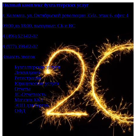
Полный комплекс бухгалтерских услуг
г. Коломна, ул. Октябрьской революции 354а, этаж 6, офис 4
09:00 до 18:00, выходные: СБ и ВС
8 (496) 623-02-02
8 (977) 398-02-02
Заказать звонок
Бухгалтерские услуги
Ликвидация
Регистрация
Юридические услуги
Отчеты
1С-Отчетность
Магазин ККТ
ЭЦП для торгов
ОФД
Берем бухгалтерию и общение с налоговой на себя, вы –
развивайте бизнес.