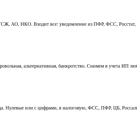
, АО, НКО. Входит все: уведомление из ПФР, ФСС, Росстат, пе
овольная, альтернативная, банкротство. Снимем в учета ИП лю
ица. Нулевые или с цифрами, в налоговую, ФСС, ПФР, ЦБ, Росса