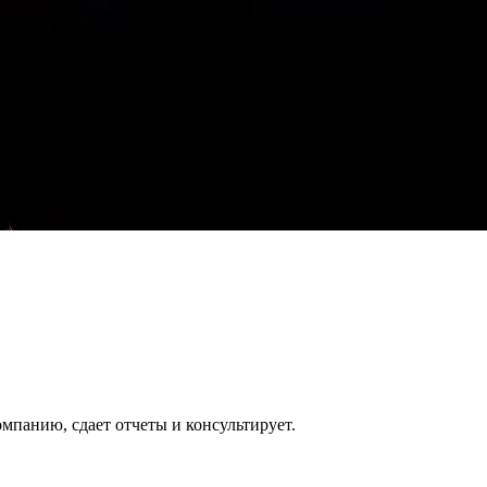
йка – скидка 20% на всё!
йка – скидка 20% на всё!
ой, без гос. пошлины.
НО!
 – подключаем все ваши кассы к ОФД БЕСПЛАТНО!
омпанию, сдает отчеты и консультирует.