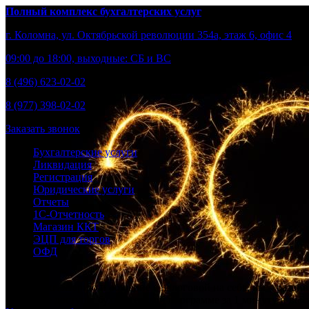
Полный комплекс бухгалтерских услуг
г. Коломна, ул. Октябрьской революции 354а, этаж 6, офис 4
09:00 до 18:00, выходные: СБ и ВС
8 (496) 623-02-02
8 (977) 398-02-02
Заказать звонок
Бухгалтерские услуги
Ликвидация
Регистрация
Юридические услуги
Отчеты
1С-Отчетность
Магазин ККТ
ЭЦП для торгов
ОФД
Берем бухгалтерию и общение с налоговой на себя, вы – развив
Получите доступ к бухгалтерской программе за 1 минуту и выст