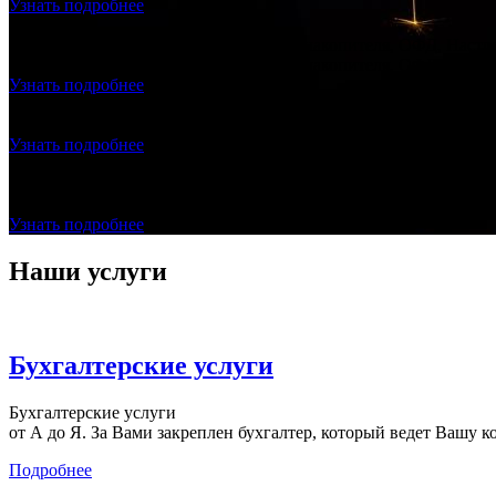
Узнать подробнее
Продажа и подключение фискального накопителя, ОФД, Настро
Продажа и подключение фискального накопителя, ОФД, Настро
Узнать подробнее
Регистрация ООО с ЭЦП - ноль рублей
Создание ООО "под ключ", без посещения нотариуса и налогов
Узнать подробнее
Договор с Оператором Фискальных Данных (ОФД) БЕСПЛАТ
Заключаете с нами договор на бухгалтерское сопровождение
Узнать подробнее
Наши услуги
Бухгалтерские услуги
Бухгалтерские услуги
от А до Я. За Вами закреплен бухгалтер, который ведет Вашу к
Подробнее