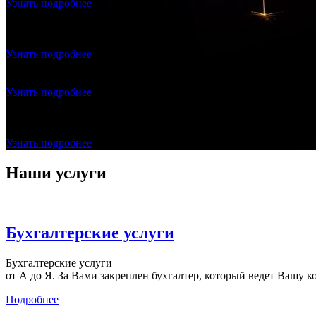
Узнать подробнее
Продажа и подключение фискального накопителя, ОФД, Настро
Продажа и подключение фискального накопителя, ОФД, Настро
Узнать подробнее
Регистрация ООО с ЭЦП - ноль рублей
Создание ООО "под ключ", без посещения нотариуса и налогов
Узнать подробнее
Договор с Оператором Фискальных Данных (ОФД) БЕСПЛАТ
Заключаете с нами договор на бухгалтерское сопровождение
Узнать подробнее
Наши услуги
Бухгалтерские услуги
Бухгалтерские услуги
от А до Я. За Вами закреплен бухгалтер, который ведет Вашу к
Подробнее