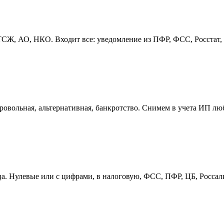
, АО, НКО. Входит все: уведомление из ПФР, ФСС, Росстат, пе
овольная, альтернативная, банкротство. Снимем в учета ИП лю
ица. Нулевые или с цифрами, в налоговую, ФСС, ПФР, ЦБ, Росса