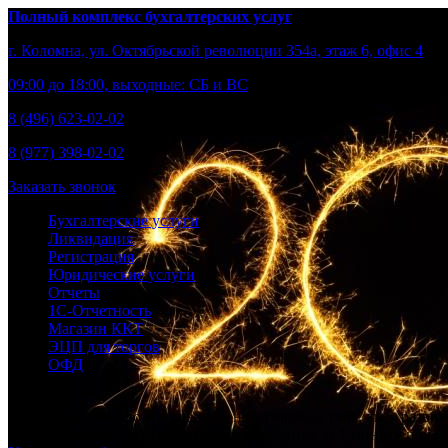
Полный комплекс бухгалтерских услуг
г. Коломна, ул. Октябрьской революции 354а, этаж 6, офис 4
09:00 до 18:00, выходные: СБ и ВС
8 (496) 623-02-02
8 (977) 398-02-02
Заказать звонок
Бухгалтерские услуги
Ликвидация
Регистрация
Юридические услуги
Отчеты
1С-Отчетность
Магазин ККТ
ЭЦП для торгов
ОФД
Берем бухгалтерию и общение с налоговой на себя, вы – развив
Получите доступ к бухгалтерской программе за 1 минуту и выст