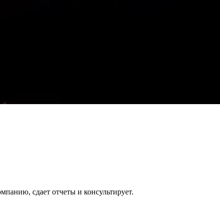
йка – скидка 20% на всё!
йка – скидка 20% на всё!
ой, без гос. пошлины.
НО!
 – подключаем все ваши кассы к ОФД БЕСПЛАТНО!
омпанию, сдает отчеты и консультирует.