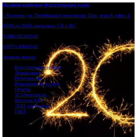
Полный комплекс бухгалтерских услуг
г. Коломна, ул. Октябрьской революции 354а, этаж 6, офис 4
09:00 до 18:00, выходные: СБ и ВС
8 (496) 623-02-02
8 (977) 398-02-02
Заказать звонок
Бухгалтерские услуги
Ликвидация
Регистрация
Юридические услуги
Отчеты
1С-Отчетность
Магазин ККТ
ЭЦП для торгов
ОФД
Берем бухгалтерию и общение с налоговой на себя, вы –
развивайте бизнес.