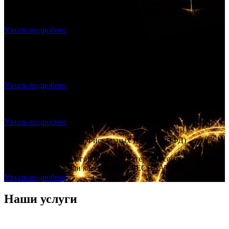
Получите доступ к бухгалтерской программе за 1 минуту и
выставляете счета. Делайте акты, накладные, создавайте
прайс лист.
Узнать подробнее
Продажа и подключение фискального накопителя, ОФД,
Настройка – скидка 20% на всё!
Продажа и подключение фискального накопителя, ОФД,
Настройка – скидка 20% на всё!
Узнать подробнее
Регистрация ООО с ЭЦП - ноль рублей
Создание ООО "под ключ", без посещения нотариуса и
налоговой, без гос. пошлины.
Узнать подробнее
Договор с Оператором Фискальных Данных (ОФД)
БЕСПЛАТНО!
Заключаете с нами договор на бухгалтерское сопровождение –
подключаем все ваши кассы к ОФД БЕСПЛАТНО!
Узнать подробнее
Наши услуги