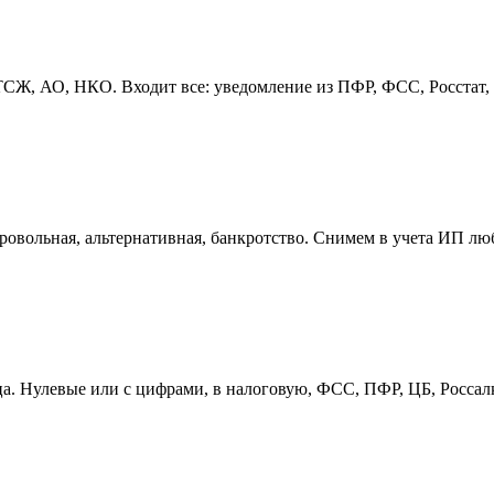
, АО, НКО. Входит все: уведомление из ПФР, ФСС, Росстат, пе
овольная, альтернативная, банкротство. Снимем в учета ИП лю
ица. Нулевые или с цифрами, в налоговую, ФСС, ПФР, ЦБ, Росса