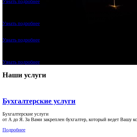
Узнать подробнее
Продажа и подключение фискального накопителя, ОФД, Настро
Продажа и подключение фискального накопителя, ОФД, Настро
Узнать подробнее
Регистрация ООО с ЭЦП - ноль рублей
Создание ООО "под ключ", без посещения нотариуса и налогов
Узнать подробнее
Договор с Оператором Фискальных Данных (ОФД) БЕСПЛАТ
Заключаете с нами договор на бухгалтерское сопровождение
Узнать подробнее
Наши услуги
Бухгалтерские услуги
Бухгалтерские услуги
от А до Я. За Вами закреплен бухгалтер, который ведет Вашу к
Подробнее