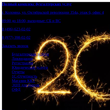
Полный комплекс бухгалтерских услуг
г. Коломна, ул. Октябрьской революции 354а, этаж 6, офис 4
09:00 до 18:00, выходные: СБ и ВС
8 (496) 623-02-02
8 (977) 398-02-02
Заказать звонок
Бухгалтерские услуги
Ликвидация
Регистрация
Юридические услуги
Отчеты
1С-Отчетность
Магазин ККТ
ЭЦП для торгов
ОФД
Берем бухгалтерию и общение с налоговой на себя, вы – развив
Получите доступ к бухгалтерской программе за 1 минуту и выст