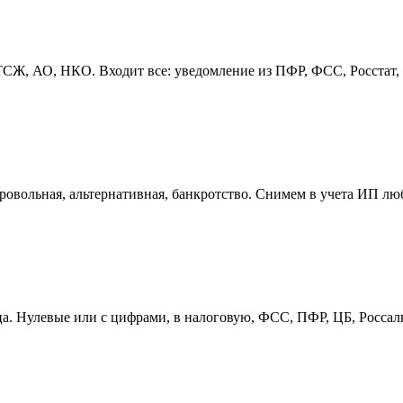
, АО, НКО. Входит все: уведомление из ПФР, ФСС, Росстат, пе
овольная, альтернативная, банкротство. Снимем в учета ИП лю
ица. Нулевые или с цифрами, в налоговую, ФСС, ПФР, ЦБ, Росса