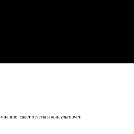
йка – скидка 20% на всё!
йка – скидка 20% на всё!
ой, без гос. пошлины.
НО!
 – подключаем все ваши кассы к ОФД БЕСПЛАТНО!
омпанию, сдает отчеты и консультирует.