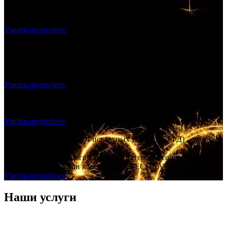
Получите доступ к бухгалтерской программе за 1 минуту и
выставляете счета. Делайте акты, накладные, создавайте
прайс лист.
Узнать подробнее
Продажа и подключение фискального накопителя, ОФД,
Настройка – скидка 20% на всё!
Продажа и подключение фискального накопителя, ОФД,
Настройка – скидка 20% на всё!
Узнать подробнее
Регистрация ООО с ЭЦП - ноль рублей
Создание ООО "под ключ", без посещения нотариуса и
налоговой, без гос. пошлины.
Узнать подробнее
Договор с Оператором Фискальных Данных (ОФД)
БЕСПЛАТНО!
Заключаете с нами договор на бухгалтерское сопровождение –
подключаем все ваши кассы к ОФД БЕСПЛАТНО!
Узнать подробнее
Наши услуги