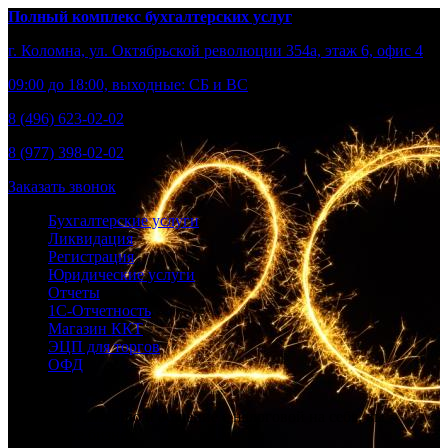
Полный комплекс бухгалтерских услуг
г. Коломна, ул. Октябрьской революции 354а, этаж 6, офис 4
09:00 до 18:00, выходные: СБ и ВС
8 (496) 623-02-02
8 (977) 398-02-02
Заказать звонок
Бухгалтерские услуги
Ликвидация
Регистрация
Юридические услуги
Отчеты
1С-Отчетность
Магазин ККТ
ЭЦП для торгов
ОФД
Берем бухгалтерию и общение с налоговой на себя, вы –
развивайте бизнес.