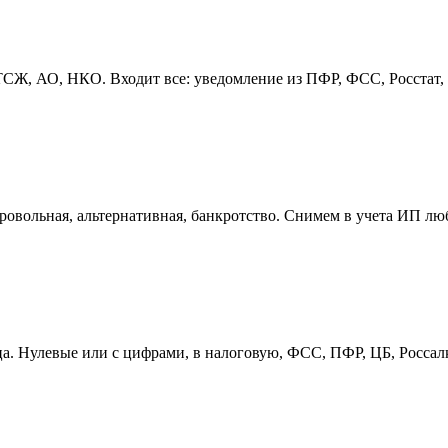
, АО, НКО. Входит все: уведомление из ПФР, ФСС, Росстат, пе
овольная, альтернативная, банкротство. Снимем в учета ИП лю
ица. Нулевые или с цифрами, в налоговую, ФСС, ПФР, ЦБ, Росса