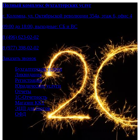
Полный комплекс бухгалтерских услуг
г. Коломна, ул. Октябрьской революции 354а, этаж 6, офис 4
09:00 до 18:00, выходные: СБ и ВС
8 (496) 623-02-02
8 (977) 398-02-02
Заказать звонок
Бухгалтерские услуги
Ликвидация
Регистрация
Юридические услуги
Отчеты
1С-Отчетность
Магазин ККТ
ЭЦП для торгов
ОФД
Берем бухгалтерию и общение с налоговой на себя, вы –
развивайте бизнес.