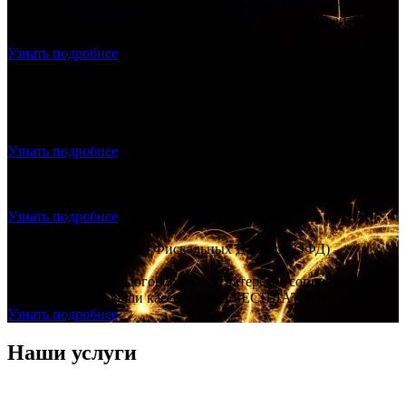
Получите доступ к бухгалтерской программе за 1 минуту и
выставляете счета. Делайте акты, накладные, создавайте
прайс лист.
Узнать подробнее
Продажа и подключение фискального накопителя, ОФД,
Настройка – скидка 20% на всё!
Продажа и подключение фискального накопителя, ОФД,
Настройка – скидка 20% на всё!
Узнать подробнее
Регистрация ООО с ЭЦП - ноль рублей
Создание ООО "под ключ", без посещения нотариуса и
налоговой, без гос. пошлины.
Узнать подробнее
Договор с Оператором Фискальных Данных (ОФД)
БЕСПЛАТНО!
Заключаете с нами договор на бухгалтерское сопровождение –
подключаем все ваши кассы к ОФД БЕСПЛАТНО!
Узнать подробнее
Наши услуги