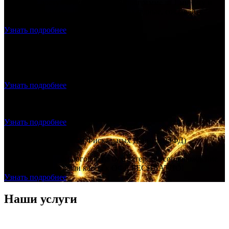
Получите доступ к бухгалтерской программе за 1 минуту и
выставляете счета. Делайте акты, накладные, создавайте
прайс лист.
Узнать подробнее
Продажа и подключение фискального накопителя, ОФД,
Настройка – скидка 20% на всё!
Продажа и подключение фискального накопителя, ОФД,
Настройка – скидка 20% на всё!
Узнать подробнее
Регистрация ООО с ЭЦП - ноль рублей
Создание ООО "под ключ", без посещения нотариуса и
налоговой, без гос. пошлины.
Узнать подробнее
Договор с Оператором Фискальных Данных (ОФД)
БЕСПЛАТНО!
Заключаете с нами договор на бухгалтерское сопровождение –
подключаем все ваши кассы к ОФД БЕСПЛАТНО!
Узнать подробнее
Наши услуги