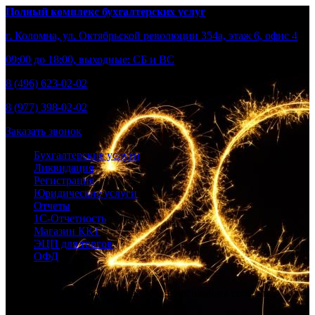
Полный комплекс бухгалтерских услуг
г. Коломна, ул. Октябрьской революции 354а, этаж 6, офис 4
09:00 до 18:00, выходные: СБ и ВС
8 (496) 623-02-02
8 (977) 398-02-02
Заказать звонок
Бухгалтерские услуги
Ликвидация
Регистрация
Юридические услуги
Отчеты
1С-Отчетность
Магазин ККТ
ЭЦП для торгов
ОФД
Берем бухгалтерию и общение с налоговой на себя, вы –
развивайте бизнес.