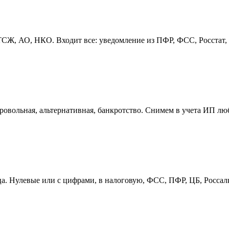
, АО, НКО. Входит все: уведомление из ПФР, ФСС, Росстат, пе
овольная, альтернативная, банкротство. Снимем в учета ИП лю
ица. Нулевые или с цифрами, в налоговую, ФСС, ПФР, ЦБ, Росса