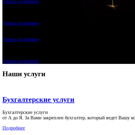
Узнать подробнее
Продажа и подключение фискального накопителя, ОФД, Настро
Продажа и подключение фискального накопителя, ОФД, Настро
Узнать подробнее
Регистрация ООО с ЭЦП - ноль рублей
Создание ООО "под ключ", без посещения нотариуса и налогов
Узнать подробнее
Договор с Оператором Фискальных Данных (ОФД) БЕСПЛАТ
Заключаете с нами договор на бухгалтерское сопровождение
Узнать подробнее
Наши услуги
Бухгалтерские услуги
Бухгалтерские услуги
от А до Я. За Вами закреплен бухгалтер, который ведет Вашу к
Подробнее