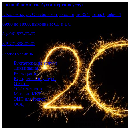
Полный комплекс бухгалтерских услуг
г. Коломна, ул. Октябрьской революции 354а, этаж 6, офис 4
09:00 до 18:00, выходные: СБ и ВС
8 (496) 623-02-02
8 (977) 398-02-02
Заказать звонок
Бухгалтерские услуги
Ликвидация
Регистрация
Юридические услуги
Отчеты
1С-Отчетность
Магазин ККТ
ЭЦП для торгов
ОФД
Берем бухгалтерию и общение с налоговой на себя, вы – развив
Получите доступ к бухгалтерской программе за 1 минуту и выст