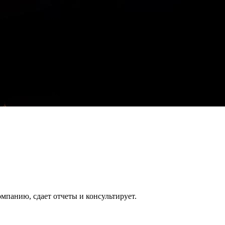
йка – скидка 20% на всё!
йка – скидка 20% на всё!
ой, без гос. пошлины.
НО!
 – подключаем все ваши кассы к ОФД БЕСПЛАТНО!
омпанию, сдает отчеты и консультирует.