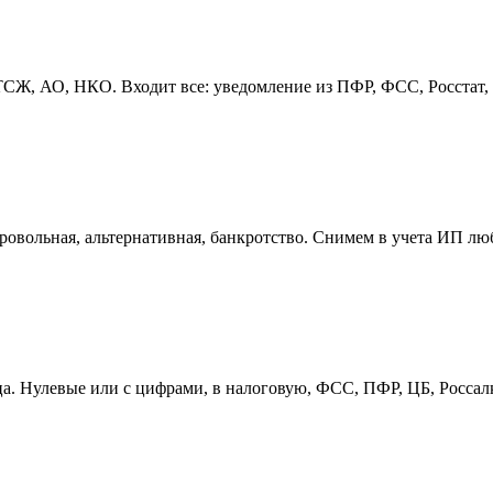
, АО, НКО. Входит все: уведомление из ПФР, ФСС, Росстат, пе
овольная, альтернативная, банкротство. Снимем в учета ИП лю
ица. Нулевые или с цифрами, в налоговую, ФСС, ПФР, ЦБ, Росса