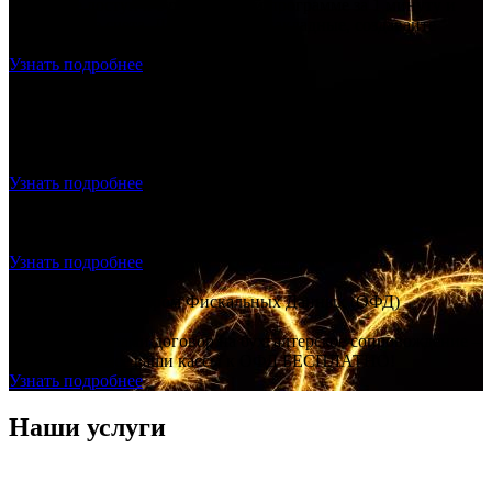
Получите доступ к бухгалтерской программе за 1 минуту и
выставляете счета. Делайте акты, накладные, создавайте
прайс лист.
Узнать подробнее
Продажа и подключение фискального накопителя, ОФД,
Настройка – скидка 20% на всё!
Продажа и подключение фискального накопителя, ОФД,
Настройка – скидка 20% на всё!
Узнать подробнее
Регистрация ООО с ЭЦП - ноль рублей
Создание ООО "под ключ", без посещения нотариуса и
налоговой, без гос. пошлины.
Узнать подробнее
Договор с Оператором Фискальных Данных (ОФД)
БЕСПЛАТНО!
Заключаете с нами договор на бухгалтерское сопровождение –
подключаем все ваши кассы к ОФД БЕСПЛАТНО!
Узнать подробнее
Наши услуги