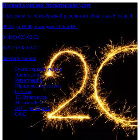
Полный комплекс бухгалтерских услуг
г. Коломна, ул. Октябрьской революции 354а, этаж 6, офис 4
09:00 до 18:00, выходные: СБ и ВС
8 (496) 623-02-02
8 (977) 398-02-02
Заказать звонок
Бухгалтерские услуги
Ликвидация
Регистрация
Юридические услуги
Отчеты
1С-Отчетность
Магазин ККТ
ЭЦП для торгов
ОФД
Берем бухгалтерию и общение с налоговой на себя, вы –
развивайте бизнес.