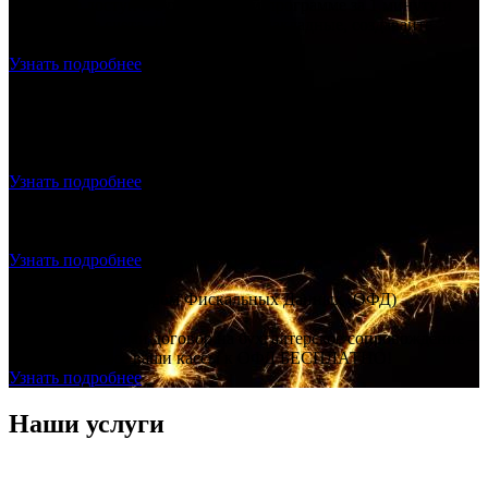
Получите доступ к бухгалтерской программе за 1 минуту и
выставляете счета. Делайте акты, накладные, создавайте
прайс лист.
Узнать подробнее
Продажа и подключение фискального накопителя, ОФД,
Настройка – скидка 20% на всё!
Продажа и подключение фискального накопителя, ОФД,
Настройка – скидка 20% на всё!
Узнать подробнее
Регистрация ООО с ЭЦП - ноль рублей
Создание ООО "под ключ", без посещения нотариуса и
налоговой, без гос. пошлины.
Узнать подробнее
Договор с Оператором Фискальных Данных (ОФД)
БЕСПЛАТНО!
Заключаете с нами договор на бухгалтерское сопровождение –
подключаем все ваши кассы к ОФД БЕСПЛАТНО!
Узнать подробнее
Наши услуги