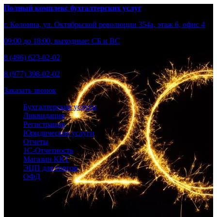
Полный комплекс бухгалтерских услуг
г. Коломна, ул. Октябрьской революции 354а, этаж 6, офис 4
09:00 до 18:00, выходные: СБ и ВС
8 (496) 623-02-02
8 (977) 398-02-02
Заказать звонок
Бухгалтерские услуги
Ликвидация
Регистрация
Юридические услуги
Отчеты
1С-Отчетность
Магазин ККТ
ЭЦП для торгов
ОФД
Берем бухгалтерию и общение с налоговой на себя, вы –
развивайте бизнес.