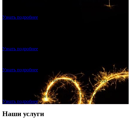
Получите доступ к бухгалтерской программе за 1 минуту и
выставляете счета. Делайте акты, накладные, создавайте
прайс лист.
Узнать подробнее
Продажа и подключение фискального накопителя, ОФД,
Настройка – скидка 20% на всё!
Продажа и подключение фискального накопителя, ОФД,
Настройка – скидка 20% на всё!
Узнать подробнее
Регистрация ООО с ЭЦП - ноль рублей
Создание ООО "под ключ", без посещения нотариуса и
налоговой, без гос. пошлины.
Узнать подробнее
Договор с Оператором Фискальных Данных (ОФД)
БЕСПЛАТНО!
Заключаете с нами договор на бухгалтерское сопровождение –
подключаем все ваши кассы к ОФД БЕСПЛАТНО!
Узнать подробнее
Наши услуги