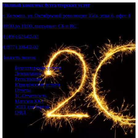
Полный комплекс бухгалтерских услуг
г. Коломна, ул. Октябрьской революции 354а, этаж 6, офис 4
09:00 до 18:00, выходные: СБ и ВС
8 (496) 623-02-02
8 (977) 398-02-02
Заказать звонок
Бухгалтерские услуги
Ликвидация
Регистрация
Юридические услуги
Отчеты
1С-Отчетность
Магазин ККТ
ЭЦП для торгов
ОФД
Берем бухгалтерию и общение с налоговой на себя, вы –
развивайте бизнес.