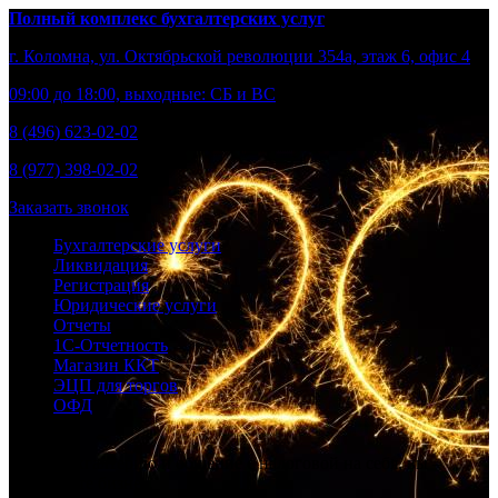
Полный комплекс бухгалтерских услуг
г. Коломна, ул. Октябрьской революции 354а, этаж 6, офис 4
09:00 до 18:00, выходные: СБ и ВС
8 (496) 623-02-02
8 (977) 398-02-02
Заказать звонок
Бухгалтерские услуги
Ликвидация
Регистрация
Юридические услуги
Отчеты
1С-Отчетность
Магазин ККТ
ЭЦП для торгов
ОФД
Берем бухгалтерию и общение с налоговой на себя, вы –
развивайте бизнес.