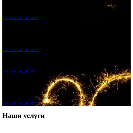
Получите доступ к бухгалтерской программе за 1 минуту и
выставляете счета. Делайте акты, накладные, создавайте
прайс лист.
Узнать подробнее
Продажа и подключение фискального накопителя, ОФД,
Настройка – скидка 20% на всё!
Продажа и подключение фискального накопителя, ОФД,
Настройка – скидка 20% на всё!
Узнать подробнее
Регистрация ООО с ЭЦП - ноль рублей
Создание ООО "под ключ", без посещения нотариуса и
налоговой, без гос. пошлины.
Узнать подробнее
Договор с Оператором Фискальных Данных (ОФД)
БЕСПЛАТНО!
Заключаете с нами договор на бухгалтерское сопровождение –
подключаем все ваши кассы к ОФД БЕСПЛАТНО!
Узнать подробнее
Наши услуги