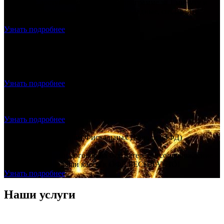
Получите доступ к бухгалтерской программе за 1 минуту и
выставляете счета. Делайте акты, накладные, создавайте
прайс лист.
Узнать подробнее
Продажа и подключение фискального накопителя, ОФД,
Настройка – скидка 20% на всё!
Продажа и подключение фискального накопителя, ОФД,
Настройка – скидка 20% на всё!
Узнать подробнее
Регистрация ООО с ЭЦП - ноль рублей
Создание ООО "под ключ", без посещения нотариуса и
налоговой, без гос. пошлины.
Узнать подробнее
Договор с Оператором Фискальных Данных (ОФД)
БЕСПЛАТНО!
Заключаете с нами договор на бухгалтерское сопровождение –
подключаем все ваши кассы к ОФД БЕСПЛАТНО!
Узнать подробнее
Наши услуги