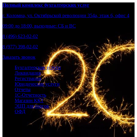
Полный комплекс бухгалтерских услуг
г. Коломна, ул. Октябрьской революции 354а, этаж 6, офис 4
09:00 до 18:00, выходные: СБ и ВС
8 (496) 623-02-02
8 (977) 398-02-02
Заказать звонок
Бухгалтерские услуги
Ликвидация
Регистрация
Юридические услуги
Отчеты
1С-Отчетность
Магазин ККТ
ЭЦП для торгов
ОФД
Берем бухгалтерию и общение с налоговой на себя, вы –
развивайте бизнес.