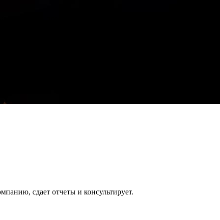
йка – скидка 20% на всё!
йка – скидка 20% на всё!
ой, без гос. пошлины.
НО!
 – подключаем все ваши кассы к ОФД БЕСПЛАТНО!
омпанию, сдает отчеты и консультирует.