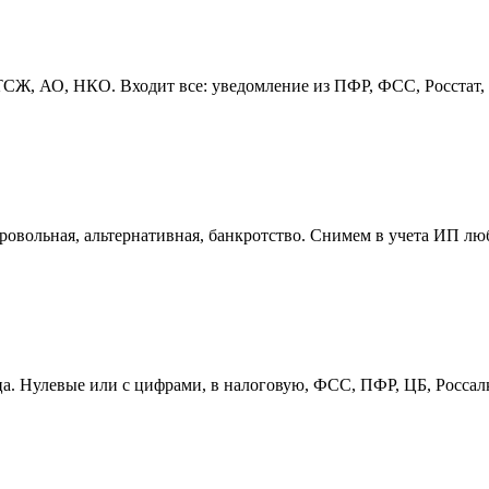
, АО, НКО. Входит все: уведомление из ПФР, ФСС, Росстат, пе
овольная, альтернативная, банкротство. Снимем в учета ИП лю
ица. Нулевые или с цифрами, в налоговую, ФСС, ПФР, ЦБ, Росса