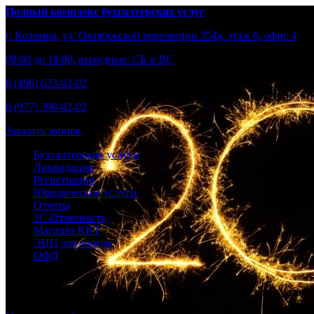
Полный комплекс бухгалтерских услуг
г. Коломна, ул. Октябрьской революции 354а, этаж 6, офис 4
09:00 до 18:00, выходные: СБ и ВС
8 (496) 623-02-02
8 (977) 398-02-02
Заказать звонок
Бухгалтерские услуги
Ликвидация
Регистрация
Юридические услуги
Отчеты
1С-Отчетность
Магазин ККТ
ЭЦП для торгов
ОФД
Берем бухгалтерию и общение с налоговой на себя, вы – развив
Получите доступ к бухгалтерской программе за 1 минуту и выст