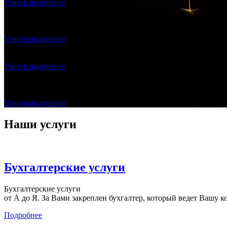
Узнать подробнее
Продажа и подключение фискального накопителя, ОФД, Настро
Продажа и подключение фискального накопителя, ОФД, Настро
Узнать подробнее
Регистрация ООО с ЭЦП - ноль рублей
Создание ООО "под ключ", без посещения нотариуса и налогов
Узнать подробнее
Договор с Оператором Фискальных Данных (ОФД) БЕСПЛАТ
Заключаете с нами договор на бухгалтерское сопровождение
Узнать подробнее
Наши услуги
Бухгалтерские услуги
Бухгалтерские услуги
от А до Я. За Вами закреплен бухгалтер, который ведет Вашу к
Подробнее