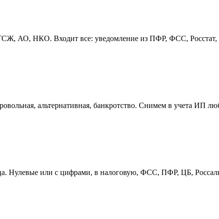
, АО, НКО. Входит все: уведомление из ПФР, ФСС, Росстат, пе
овольная, альтернативная, банкротство. Снимем в учета ИП лю
ица. Нулевые или с цифрами, в налоговую, ФСС, ПФР, ЦБ, Росса